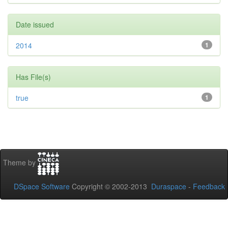
Date issued
2014
1
Has File(s)
true
1
Theme by
DSpace Software
Copyright © 2002-2013
Duraspace
-
Feedback