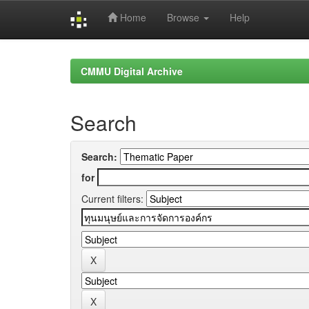
Home
Browse
Help
Skip
navigation
CMMU Digital Archive
Search
Search:
for
Current filters: