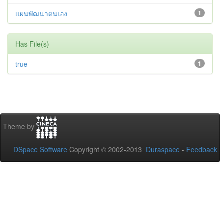
แผนพัฒนาตนเอง
1
Has File(s)
true
1
Theme by
DSpace Software
Copyright © 2002-2013
Duraspace
-
Feedback