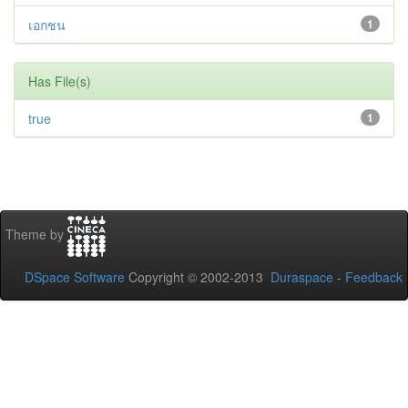
เอกชน
1
Has File(s)
true
1
Theme by
DSpace Software
Copyright © 2002-2013
Duraspace
-
Feedback