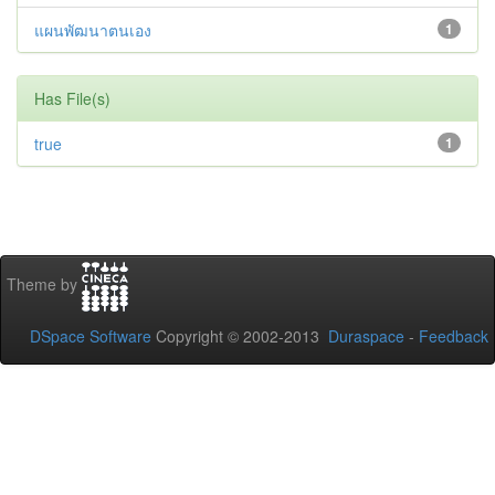
แผนพัฒนาตนเอง
1
Has File(s)
true
1
Theme by
DSpace Software
Copyright © 2002-2013
Duraspace
-
Feedback