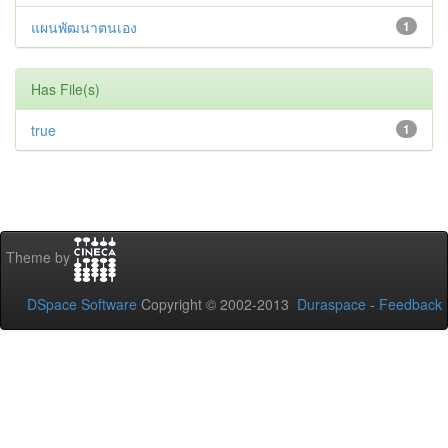
แผนพัฒนาตนเอง
1
Has File(s)
true
1
Theme by
DSpace Software
Copyright © 2002-2013
Duraspace
-
Feedback