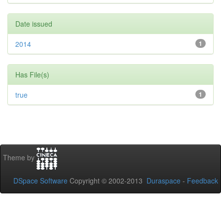
Date issued
2014
1
Has File(s)
true
1
Theme by
DSpace Software
Copyright © 2002-2013
Duraspace
-
Feedback