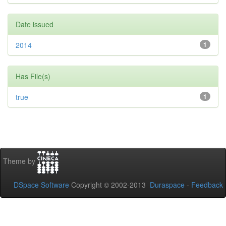
Date issued
2014
1
Has File(s)
true
1
Theme by
DSpace Software
Copyright © 2002-2013
Duraspace
-
Feedback