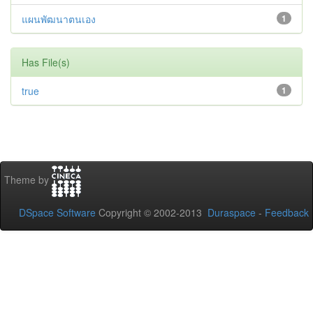
แผนพัฒนาตนเอง
1
Has File(s)
true
1
Theme by
DSpace Software
Copyright © 2002-2013
Duraspace
-
Feedback