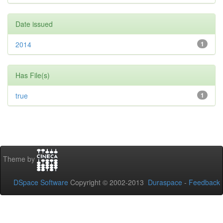
Date issued
2014
1
Has File(s)
true
1
Theme by
DSpace Software
Copyright © 2002-2013
Duraspace
-
Feedback