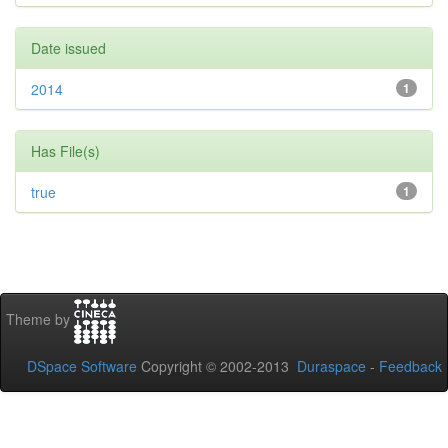
Date issued
2014
1
Has File(s)
true
1
Theme by
DSpace Software
Copyright © 2002-2013
Duraspace
-
Feedback