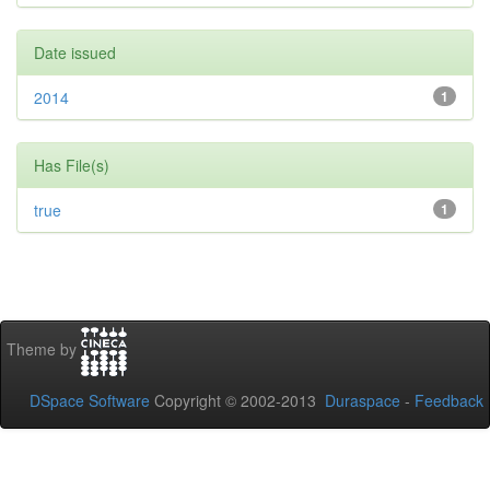
Date issued
2014
1
Has File(s)
true
1
Theme by
DSpace Software
Copyright © 2002-2013
Duraspace
-
Feedback