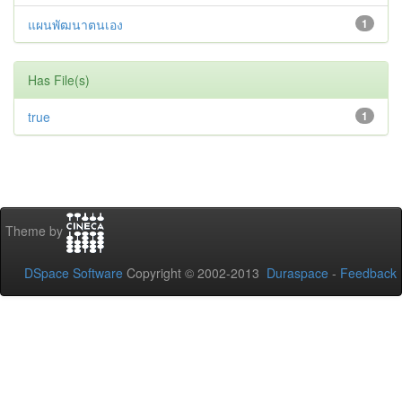
แผนพัฒนาตนเอง
1
Has File(s)
true
1
Theme by
DSpace Software
Copyright © 2002-2013
Duraspace
-
Feedback