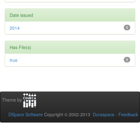
Date issued
2014
1
Has File(s)
true
1
Theme by
DSpace Software
Copyright © 2002-2013
Duraspace
-
Feedback