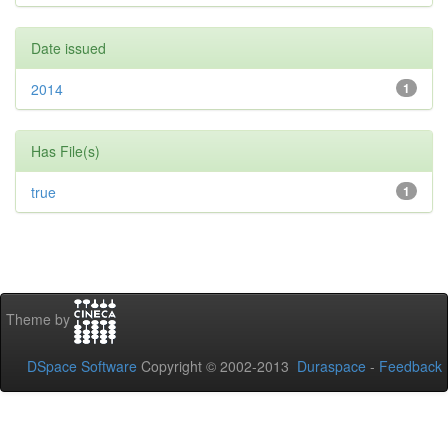
Date issued
2014
1
Has File(s)
true
1
Theme by
DSpace Software
Copyright © 2002-2013
Duraspace
-
Feedback