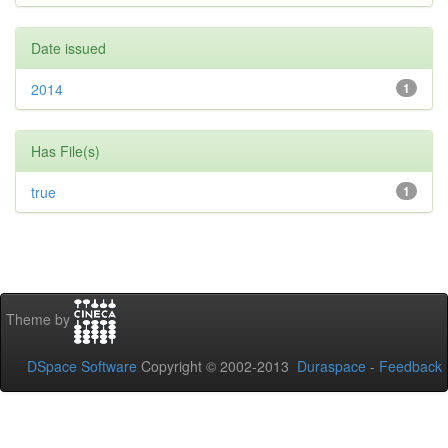
Date issued
2014
1
Has File(s)
true
1
Theme by
DSpace Software
Copyright © 2002-2013
Duraspace
-
Feedback