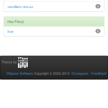
แผนพัฒนาตนเอง
1
Has File(s)
true
1
Theme by
DSpace Software
Copyright © 2002-2013
Duraspace
-
Feedback