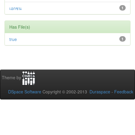
เอกชน
1
Has File(s)
true
1
Theme by
DSpace Software
Copyright © 2002-2013
Duraspace
-
Feedback