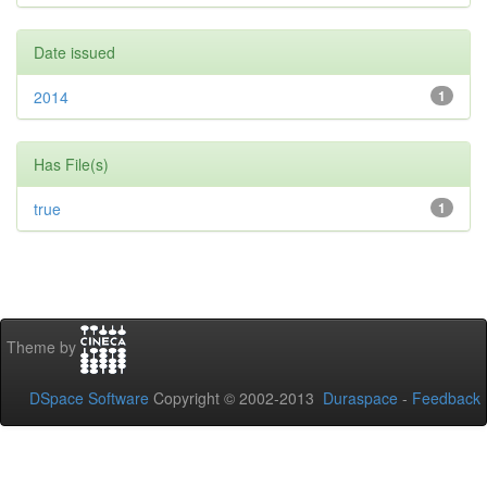
Date issued
2014
1
Has File(s)
true
1
Theme by
DSpace Software
Copyright © 2002-2013
Duraspace
-
Feedback