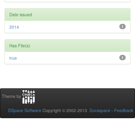
Date issued
2014
1
Has File(s)
true
1
Theme by
DSpace Software
Copyright © 2002-2013
Duraspace
-
Feedback