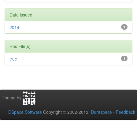
Date issued
2014
1
Has File(s)
true
1
Theme by
DSpace Software
Copyright © 2002-2013
Duraspace
-
Feedback