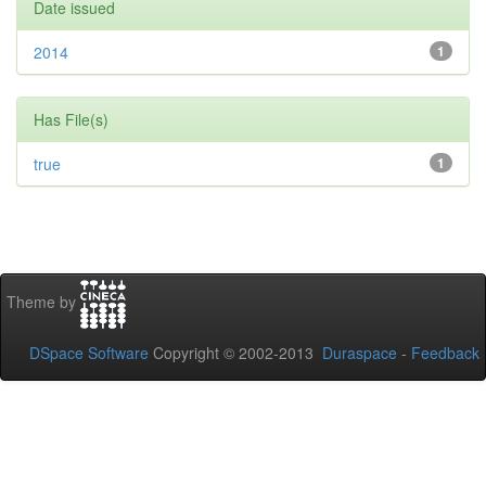
Date issued
2014
1
Has File(s)
true
1
Theme by
DSpace Software
Copyright © 2002-2013
Duraspace
-
Feedback