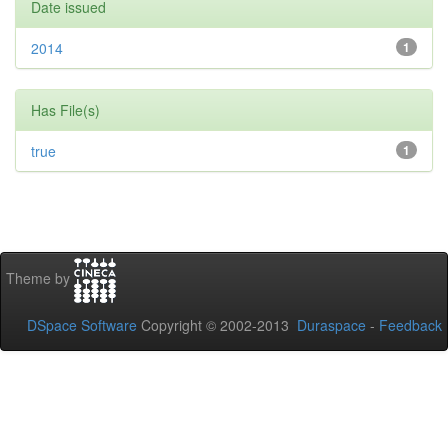
Date issued
2014
1
Has File(s)
true
1
Theme by
DSpace Software
Copyright © 2002-2013
Duraspace
-
Feedback