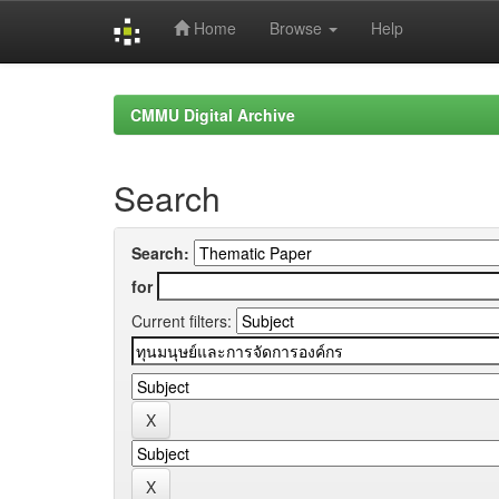
Home
Browse
Help
Skip
navigation
CMMU Digital Archive
Search
Search:
for
Current filters: