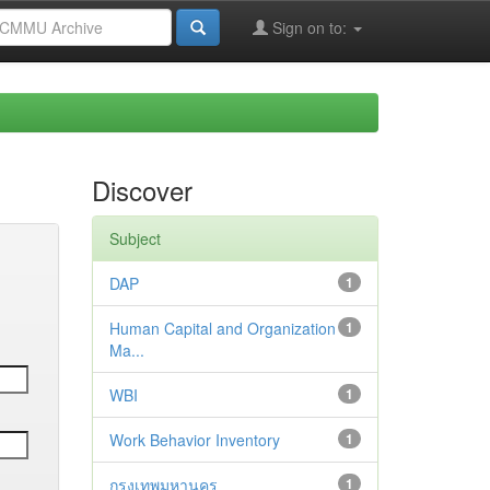
Sign on to:
Discover
Subject
DAP
1
Human Capital and Organization
1
Ma...
WBI
1
Work Behavior Inventory
1
กรุงเทพมหานคร
1