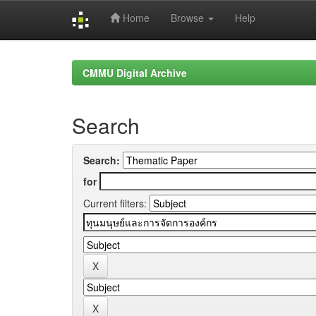
Home
Browse
Help
Skip
navigation
CMMU Digital Archive
Search
Search:
for
Current filters: