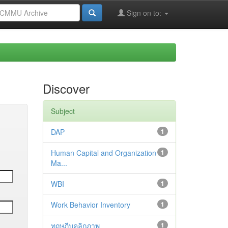
Sign on to:
Discover
Subject
DAP
1
Human Capital and Organization
1
Ma...
WBI
1
Work Behavior Inventory
1
ทฤษฎีบุคลิกภาพ
1