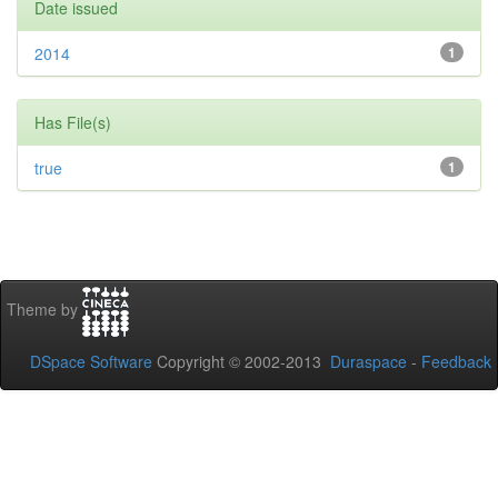
Date issued
2014
1
Has File(s)
true
1
Theme by
DSpace Software
Copyright © 2002-2013
Duraspace
-
Feedback