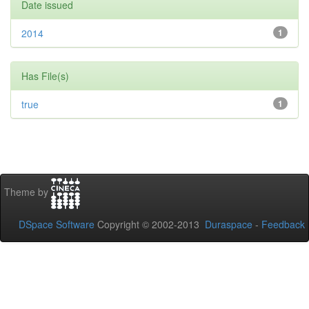
Date issued
2014
1
Has File(s)
true
1
Theme by
DSpace Software
Copyright © 2002-2013
Duraspace
-
Feedback