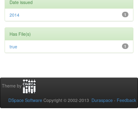
Date issued
2014
1
Has File(s)
true
1
Theme by
DSpace Software
Copyright © 2002-2013
Duraspace
-
Feedback