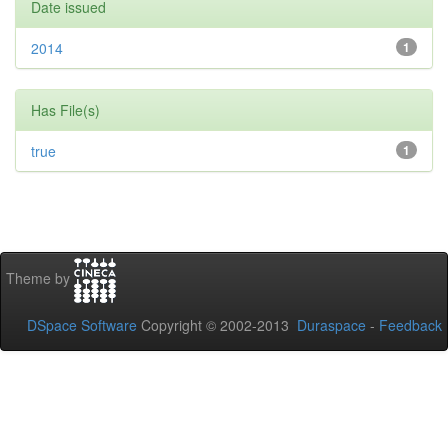
Date issued
2014
1
Has File(s)
true
1
Theme by
DSpace Software
Copyright © 2002-2013
Duraspace
-
Feedback