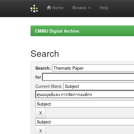
Home
Browse
Help
Skip
navigation
CMMU Digital Archive
Search
Search:
for
Current filters: