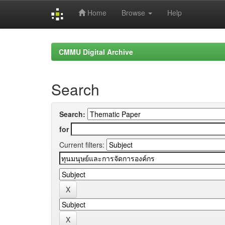
Home
Browse
Help
Skip
navigation
CMMU Digital Archive
Search
Search:
for
Current filters: