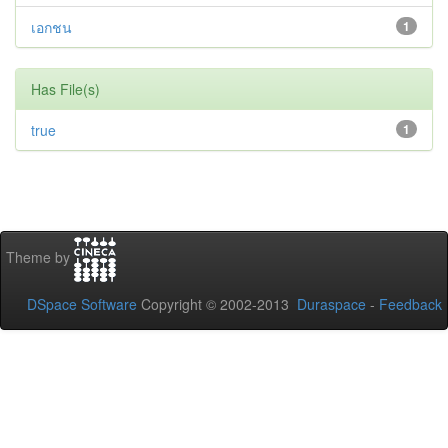
เอกชน
1
Has File(s)
true
1
Theme by
DSpace Software
Copyright © 2002-2013
Duraspace
-
Feedback