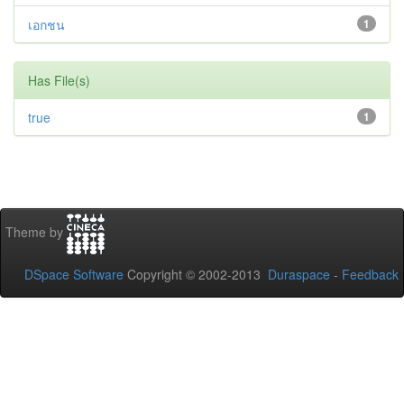
เอกชน
1
Has File(s)
true
1
Theme by
DSpace Software
Copyright © 2002-2013
Duraspace
-
Feedback