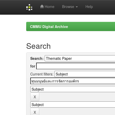
Home
Browse
Help
Skip
navigation
CMMU Digital Archive
Search
Search:
for
Current filters: