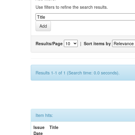
Use filters to refine the search results.
Results/Page
|
Sort items by
Results 1-1 of 1 (Search time: 0.0 seconds).
Item hits:
Issue
Title
Date