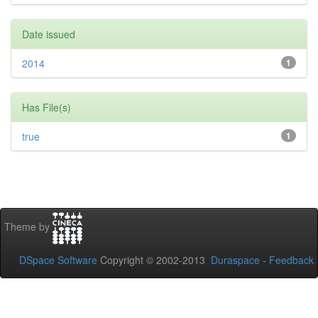
Date issued
2014
1
Has File(s)
true
1
Theme by
DSpace Software
Copyright © 2002-2013
Duraspace
-
Feedback