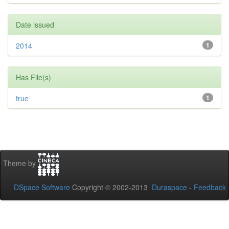
Date issued
2014
1
Has File(s)
true
1
Theme by
DSpace Software
Copyright © 2002-2013
Duraspace
-
Feedback