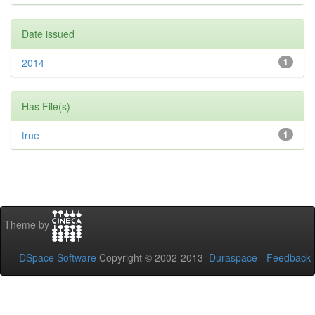
Date issued
2014
1
Has File(s)
true
1
Theme by
DSpace Software
Copyright © 2002-2013
Duraspace
-
Feedback