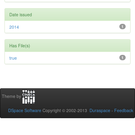
Date issued
2014
1
Has File(s)
true
1
Theme by
DSpace Software
Copyright © 2002-2013
Duraspace
-
Feedback