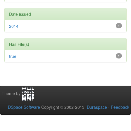
Date issued
2014
1
Has File(s)
true
1
Theme by
DSpace Software
Copyright © 2002-2013
Duraspace
-
Feedback