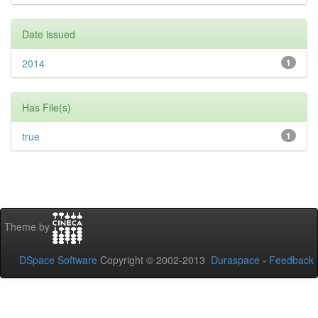
Date issued
2014
1
Has File(s)
true
1
Theme by
DSpace Software
Copyright © 2002-2013
Duraspace
-
Feedback