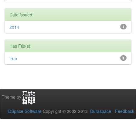
Date issued
2014
1
Has File(s)
true
1
Theme by
DSpace Software
Copyright © 2002-2013
Duraspace
-
Feedback