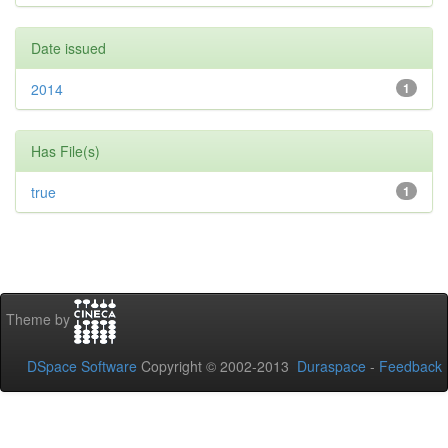
Date issued
2014
1
Has File(s)
true
1
Theme by
DSpace Software
Copyright © 2002-2013
Duraspace
-
Feedback