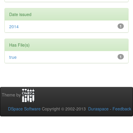
Date issued
2014
1
Has File(s)
true
1
Theme by
DSpace Software
Copyright © 2002-2013
Duraspace
-
Feedback