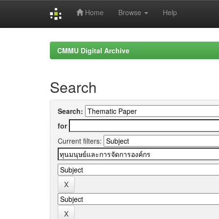
Home
Browse
Help
Skip
navigation
CMMU Digital Archive
Search
Search:
for
Current filters: