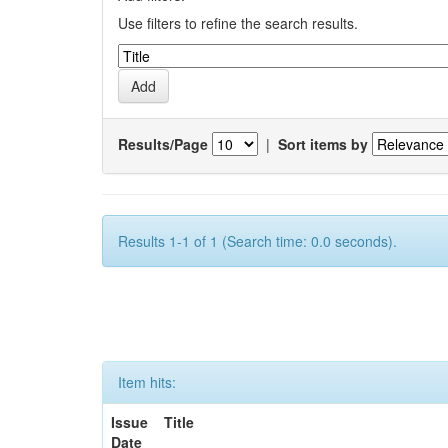
Use filters to refine the search results.
Results/Page
|
Sort items by
Results 1-1 of 1 (Search time: 0.0 seconds).
Item hits:
Issue
Title
Date