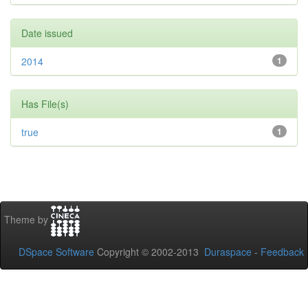
Date issued
2014
1
Has File(s)
true
1
Theme by
DSpace Software
Copyright © 2002-2013
Duraspace
-
Feedback