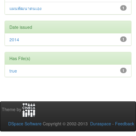
แผนพัฒนาตนเอง
1
Date issued
2014
1
Has File(s)
true
1
Theme by
DSpace Software
Copyright © 2002-2013
Duraspace
-
Feedback