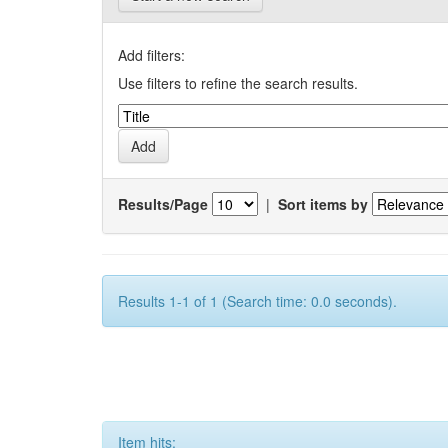
Add filters:
Use filters to refine the search results.
Results/Page
|
Sort items by
Results 1-1 of 1 (Search time: 0.0 seconds).
Item hits: