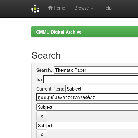
Home
Browse
Help
Skip
navigation
CMMU Digital Archive
Search
Search:
for
Current filters: