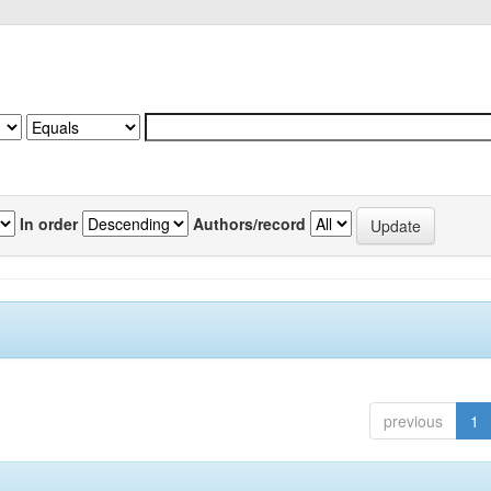
In order
Authors/record
previous
1