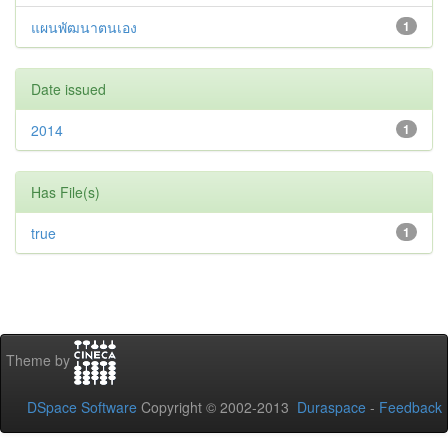
แผนพัฒนาตนเอง
1
Date issued
2014
1
Has File(s)
true
1
Theme by
DSpace Software
Copyright © 2002-2013
Duraspace
-
Feedback