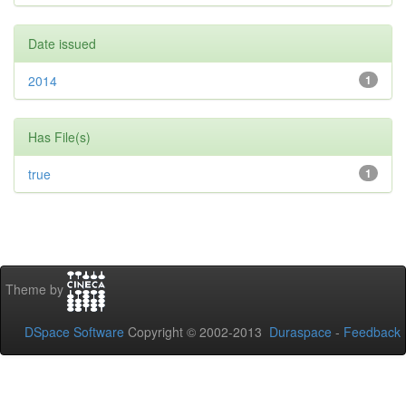
Date issued
2014
1
Has File(s)
true
1
Theme by
DSpace Software
Copyright © 2002-2013
Duraspace
-
Feedback