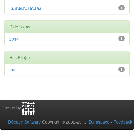
แผนพัฒนาตนเอง
1
Date issued
2014
1
Has File(s)
true
1
Theme by
DSpace Software
Copyright © 2002-2013
Duraspace
-
Feedback